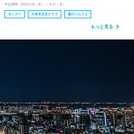
申込期間 : 2020.6.10（水） ～ 6.17（水）
セミナー
六本木天文クラブ
星のソムリエ
もっと見る