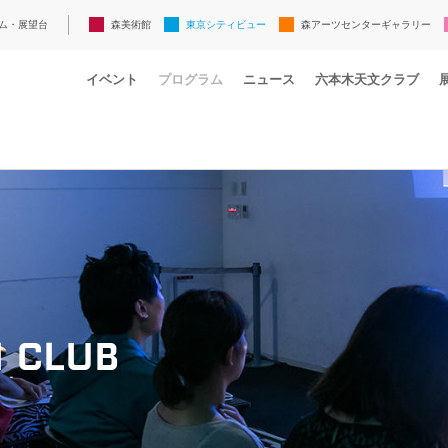
ム・展望台
森美術館
東京シティビュー
森アーツセンターギャラリー
イベント
プログラム
ニュース
六本木天文クラブ
 CLUB