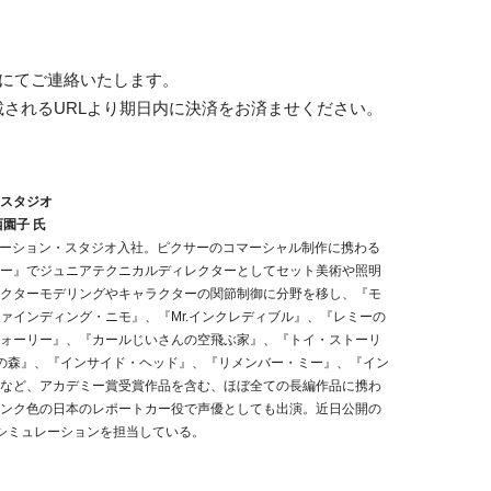
ルにてご連絡いたします。
されるURLより期日内に決済をお済ませください。
スタジオ
園子 氏
ニメーション・スタジオ入社。ピクサーのコマーシャル制作に携わる
ー』でジュニアテクニカルディレクターとしてセット美術や照明
クターモデリングやキャラクターの関節制御に分野を移し、『モ
ァインディング・ニモ』、『Mr.インクレディブル』、『レミーの
ォーリー』、『カールじいさんの空飛ぶ家』、『トイ・ストーリ
の森』、『インサイド・ヘッド』、『リメンバー・ミー』、『イン
など、アカデミー賞受賞作品を含む、ほぼ全ての長編作品に携わ
ンク色の日本のレポートカー役で声優としても出演。近日公開の
シミュレーションを担当している。