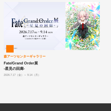
森アーツセンターギャラリー
Fate/Grand Order展
-星見の回廊-
2026.7.17（金）～ 9.14（月）