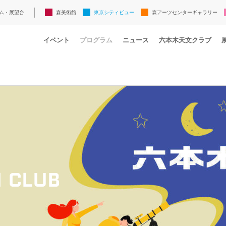
ム・展望台
森美術館
東京シティビュー
森アーツセンターギャラリー
イベント
プログラム
ニュース
六本木天文クラブ
 CLUB