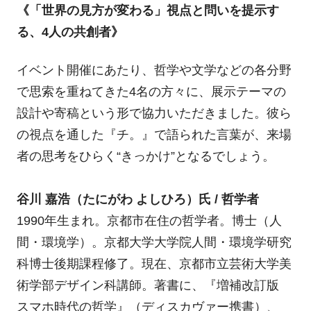
《「世界の見方が変わる」視点と問いを提示す
る、4人の共創者》
イベント開催にあたり、哲学や文学などの各分野
で思索を重ねてきた4名の方々に、展示テーマの
設計や寄稿という形で協力いただきました。彼ら
の視点を通した『チ。』で語られた言葉が、来場
者の思考をひらく“きっかけ”となるでしょう。
谷川 嘉浩（たにがわ よしひろ）氏 / 哲学者
1990年生まれ。京都市在住の哲学者。博士（人
間・環境学）。京都大学大学院人間・環境学研究
科博士後期課程修了。現在、京都市立芸術大学美
術学部デザイン科講師。著書に、『増補改訂版
スマホ時代の哲学』（ディスカヴァー携書）、