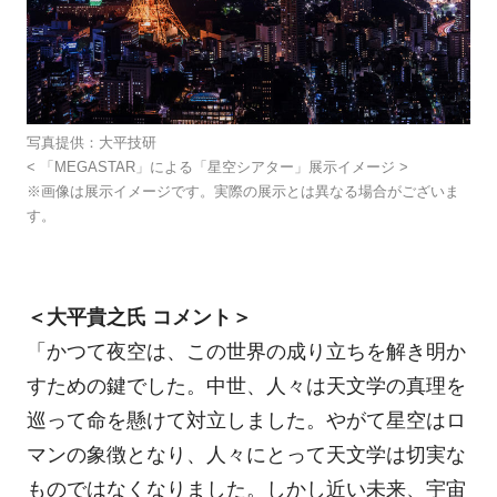
写真提供：大平技研
< 「MEGASTAR」による「星空シアター」展示イメージ >
※画像は展示イメージです。実際の展示とは異なる場合がございま
す。
＜大平貴之氏 コメント＞
「かつて夜空は、この世界の成り立ちを解き明か
すための鍵でした。中世、人々は天文学の真理を
巡って命を懸けて対立しました。やがて星空はロ
マンの象徴となり、人々にとって天文学は切実な
ものではなくなりました。しかし近い未来、宇宙