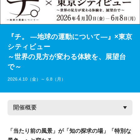
『チ。 ―地球の運動について―』×東京
シティビュー
～世界の見方が変わる体験を、展望台
で～
2026.4.10（金）～ 6.8（月）
「当たり前の風景」が「知の探求の場」「特別な