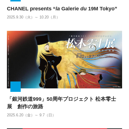
CHANEL presents “
la
Galerie
du
19M Tokyo”
2025.9.30（火）～ 10.20（月）
「銀河鉄道999」50周年プロジェクト 松本零士
展 創作の旅路
2025.6.20（金）～ 9.7（日）