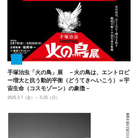
手塚治虫「火の鳥」展 －火の鳥は、エントロピ
ー増大と抗う動的平衡（どうてきへいこう）＝宇
宙生命（コスモゾーン）の象徴－
2025.3.7（金）～ 5.25（日）