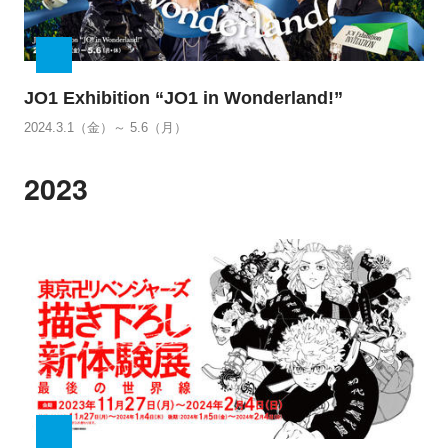
JO1 Exhibition “JO1 in Wonderland!”
2024.3.1（金）～ 5.6（月）
2023