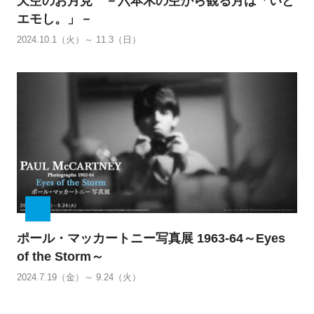
天空のお月見 －六本木の空から観る月は「いと
エモし。」－
2024.10.1（火）～ 11.3（日）
ポール・マッカートニー写真展 1963-64～Eyes
of the Storm～
2024.7.19（金）～ 9.24（火）