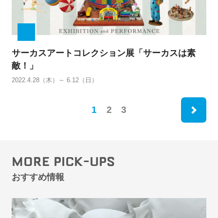
サーカスアートコレクション展「サーカスは素
敵！」
2022.4.28（木）～ 6.12（日）
ne
1
2
3
MORE PICK-UPS
おすすめ情報