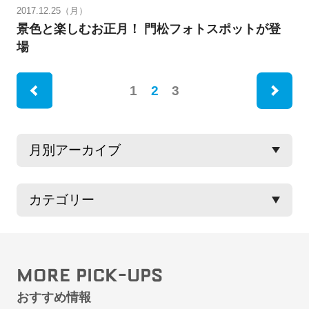
2017.12.25（月）
景色と楽しむお正月！ 門松フォトスポットが登
場
ne
1
2
3
rev
MORE PICK-UPS
おすすめ情報