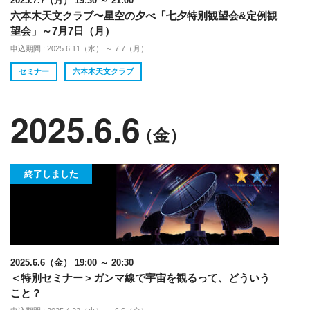
2025.7.7（月） 19:30 ～ 21:00
六本木天文クラブ〜星空の夕べ「七夕特別観望会&定例観
望会」～7月7日（月）
申込期間 : 2025.6.11（水） ～ 7.7（月）
セミナー
六本木天文クラブ
2025.6.6
（金）
終了しました
2025.6.6（金） 19:00 ～ 20:30
＜特別セミナー＞ガンマ線で宇宙を観るって、どういう
こと？