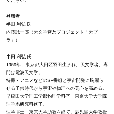
ください。
登壇者
半田 利弘 氏
内藤誠一郎（天文学普及プロジェクト「天プ
ラ」）
半田 利弘 氏
1959年、東京都大田区羽田生まれ。天文学者。専
門は電波天文学。
特撮・アニメなどのSF番組と宇宙開発に胸躍ら
せる子供時代から宇宙や物理への関心を高める。
早稲田大学理工学部物理学科卒、東京大学大学院
理学系研究科修了。
理学博士。東京大学助教を経て、鹿児島大学教授