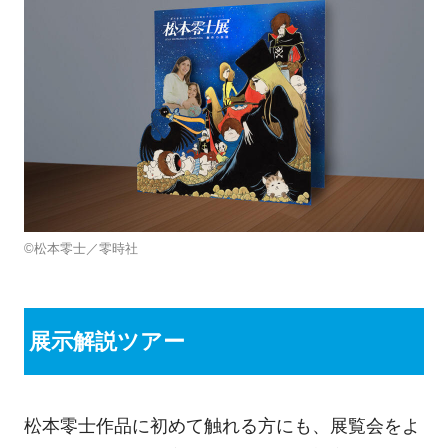
©松本零士／零時社
展示解説ツアー
松本零士作品に初めて触れる方にも、展覧会をよ