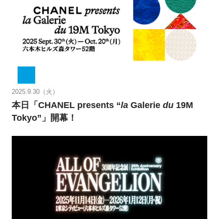
2025.9.30（火）
本日「CHANEL presents “
la
Galerie
du
19M
Tokyo”」開幕！