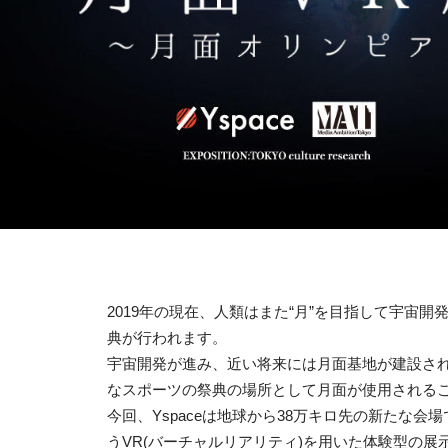
2019年の現在、人類はまた“月”を目指して宇宙開
典が行われます。
宇宙開発が進み、近い将来には月面基地が建設され
なスポーツの祭典の場所として月面が使用される
今回、Yspaceは地球から38万キロ先の新たな
うVR(バーチャルリアリティ)を用いた体験型の展