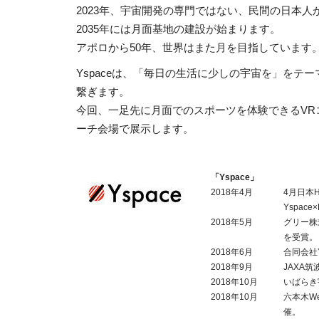
2023年、宇宙開発の専門ではない、民間の日本人
2035年には月面基地の建設が始まります。
アポロから50年、世界はまた月を目指しています
Yspaceは、「毎日の生活に少しの宇宙を」を
繋ぎます。
今回、一足先に月面でのスポーツを体験できるVRコンテンツ
ーチ会場で展示します。
「Yspace」
2018年4月
4月日本HP
Yspac
2018年5月
グリー株
を受賞。
2018年6月
合同会社Y
2018年9月
JAXA
2018年10月
いばらき
2018年10月
六本木W
催。