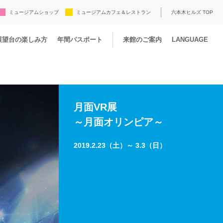
ミュージアムショップ
ミュージアムカフェ＆レストラン
六本木ヒルズ TOP
展望台の楽しみ方
年間パスポート
来館のご案内
LANGUAGE
月面VR展
～月面オリンピア～
2019.2.23（土）～ 3.3（日）