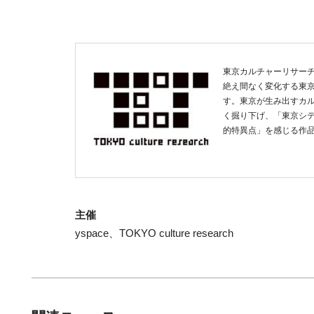
東京カルチャーリサー
絶え間なく変化する東
す。東京が生み出すカ
く掘り下げ、「東京シ
的特異点」を感じる作
主催
yspace、TOKYO culture research