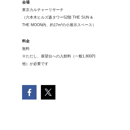
会場
東京カルチャーリサーチ
（六本木ヒルズ森タワー52階 THE SUN &
THE MOON内、約17m²の小展示スペース）
料金
無料
※ただし、展望台への入館料（一般1,800円
他）が必要です