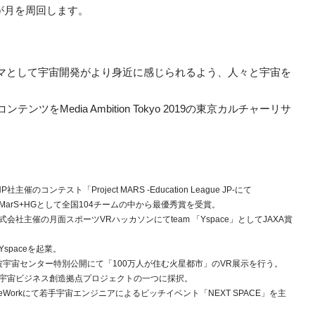
が月を周回します。
。
テーマとして宇宙開発がより身近に感じられるよう、人々と宇宙を
をMedia Ambition Tokyo 2019の東京カルチャーリサ
社主催のコンテスト「Project MARS -Education League JP-にて
e×MarS+HGとして全国104チームの中から最優秀賞を受賞。
式会社主催の月面スポーツVRハッカソンにてteam 「Yspace」としてJAXA賞
spaceを起業。
筑波宇宙センター特別公開にて「100万人が住む火星都市」のVR展示を行う。
宇宙ビジネス創造拠点プロジェクトの一つに採択。
eWorkにて若手宇宙エンジニアによるピッチイベント「NEXT SPACE」を主